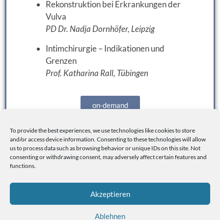
Rekonstruktion bei Erkrankungen der
Vulva
PD Dr. Nadja Dornhöfer, Leipzig
Intimchirurgie – Indikationen und
Grenzen
Prof. Katharina Rall, Tübingen
on-demand
To provide the best experiences, we use technologies like cookies to store
Zum Programm
and/or access device information. Consenting to these technologies will allow
us to process data such as browsing behavior or unique IDs on this site. Not
consenting or withdrawing consent, may adversely affect certain features and
functions.
Willkommen
Akzeptieren
Allgemeine Informationen
Ablehnen