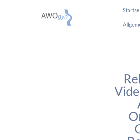
Startse
Allgem
Rek
Vide
O