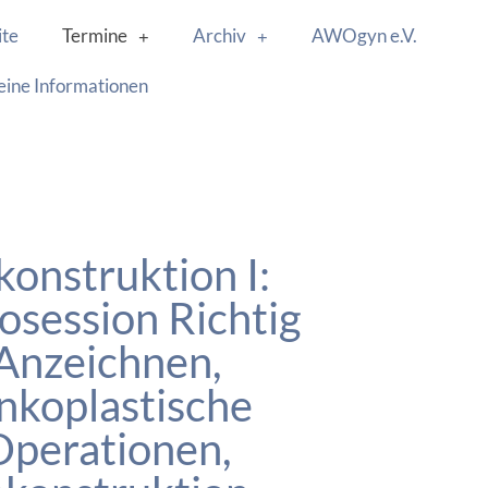
ite
Termine
Archiv
AWOgyn e.V.
eine Informationen
onstruktion I:
osession Richtig
Anzeichnen,
nkoplastische
Operationen,